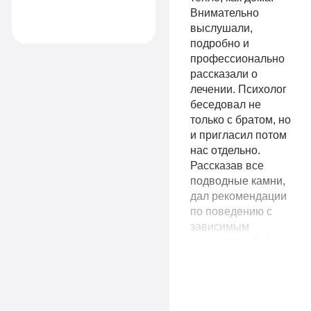
свою жизнь
Внимательно
дальше.
выслушали,
Записаться
подробно и
9
профессионально
VIP
990
рассказали о
руб
лечении. Психолог
беседовал не
1-я
14
только с братом, но
местная
Комфорт
990
и пригласил потом
комната
нас отдельно.
руб
Все
Рассказав все
1-я местная
подводные камни,
палата
опции
дал рекомендации
по поведению с
Все
«По-
зависимым
человеком. Сейчас
опции
домашнему»
наша семья с
«Оптимальный»
Личный
надеждой и верой
смотрит в будущее.
Личный
врач
Желаем вашим