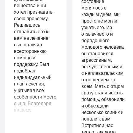
состояние
«Стандарт»
вещества и ни
Усиленная
менялось с
хотел признавать
Индивидуальная
каждым днём, мы
детоксикация
свою проблему.
просто не могли
терапия
Решившись
узнать его. Из
Гарантия
отправить его к
отзывчивого и
Усиленная
вам на лечение,
длительной
порядочного
сын получил
детоксикация
молодого человека
ремиссии
всестороннюю
он становился
Гарантия
помощь и
агрессивным,
Личный
поддержку. Был
бесчувственным и
длительной
подобран
санузел
с наплевательским
индивидуальный
ремиссии
отношением ко
Больничный
план лечения,
всем. Мать с отцом
Личный
учитывая все
сразу стали искать
лист
особенности моего
помощь, обзвонили
санузел
сына. Благодаря
и объездили
вашему
Больничный
несколько клиник и
профессионализму,
попали к вам.
Записаться
лист
сын трезвый и
Встретили нас
полон сил менять
тепло, как дома.