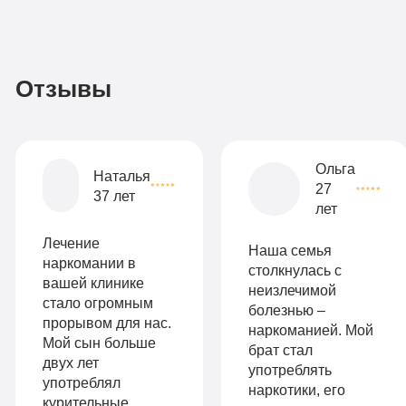
3
По-
990
домашнему
руб
2-х
Отзывы
местная
комната
Все
Ольга
Наталья
27
опции
37 лет
лет
9
«Бюджетно»
Оптимальный
990
Лечение
Наша семья
Индивидуальная
руб
наркомании в
столкнулась с
вашей клинике
неизлечимой
2-х местная
терапия
стало огромным
болезнью –
палата
прорывом для нас.
Работа
наркоманией. Мой
Мой сын больше
Все
брат стал
с
двух лет
употреблять
опции
употреблял
наркотики, его
психологом
курительные