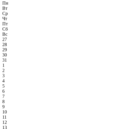
Пн
Вт
Ср
Чт
Пт
Сб
Вс
27
28
29
30
31
1
2
3
4
5
6
7
8
9
10
11
12
13