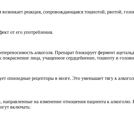
м возникает реакция, сопровождающаяся тошнотой, рвотой, гол
фект от его употребления.
епереносимость алкоголя. Препарат блокирует фермент ацетальд
к покраснение лица, учащенное сердцебиение, тошноту и головн
ует опиоидные рецепторы в мозге. Это уменьшает тягу к алкогол
, направленные на изменение отношения пациента к алкоголю. К
огут включать: