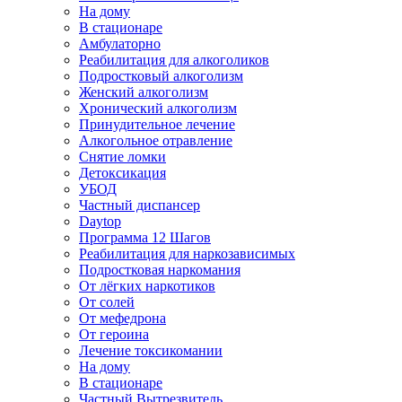
На дому
В стационаре
Амбулаторно
Реабилитация для алкоголиков
Подростковый алкоголизм
Женский алкоголизм
Хронический алкоголизм
Принудительное лечение
Алкогольное отравление
Снятие ломки
Детоксикация
УБОД
Частный диспансер
Daytop
Программа 12 Шагов
Реабилитация для наркозависимых
Подростковая наркомания
От лёгких наркотиков
От солей
От мефедрона
От героина
Лечение токсикомании
На дому
В стационаре
Частный Вытрезвитель