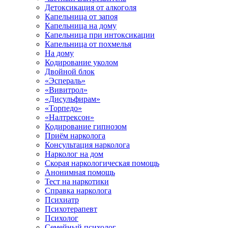
Детоксикация от алкоголя
Капельница от запоя
Капельница на дому
Капельница при интоксикации
Капельница от похмелья
На дому
Кодирование уколом
Двойной блок
«Эспераль»
«Вивитрол»
«Дисульфирам»
«Торпедо»
«Налтрексон»
Кодирование гипнозом
Приём нарколога
Консультация нарколога
Нарколог на дом
Скорая наркологическая помощь
Анонимная помощь
Тест на наркотики
Справка нарколога
Психиатр
Психотерапевт
Психолог
Семейный психолог