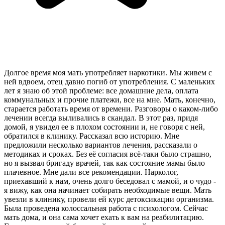
Долгое время моя мать употребляет наркотики. Мы живем с
ней вдвоем, отец давно погиб от употребления. С маленьких
лет я знаю об этой проблеме: все домашние дела, оплата
коммунальных и прочие платежи, все на мне. Мать, конечно,
старается работать время от времени. Разговоры о каком-либо
лечении всегда выливались в скандал. В этот раз, придя
домой, я увидел ее в плохом состоянии и, не говоря с ней,
обратился в клинику. Рассказал всю историю. Мне
предложили несколько вариантов лечения, рассказали о
методиках и сроках. Без её согласия всё-таки было страшно,
но я вызвал бригаду врачей, так как состояние мамы было
плачевное. Мне дали все рекомендации. Нарколог,
приехавший к нам, очень долго беседовал с мамой, и о чудо -
я вижу, как она начинает собирать необходимые вещи. Мать
увезли в клинику, провели ей курс детоксикации организма.
Была проведена колоссальная работа с психологом. Сейчас
мать дома, и она сама хочет ехать к вам на реабилитацию.