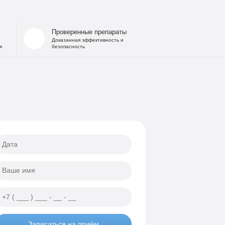
 запоя
на дому
Проверенные препараты
льница при интоксикации
Доказанная эффективность и
я
безопасность
 от похмелья
е гипнозом
ощь
а
еских атак
ии
Записаться на приём