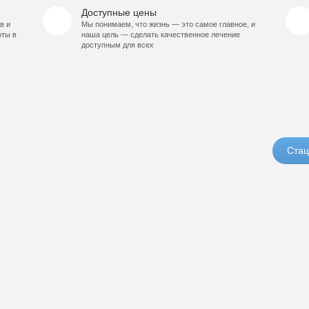
Доступные цены
в и
Мы понимаем, что жизнь — это самое главное, и
оты в
наша цель — сделать качественное лечение
доступным для всех
Стац
14
орт
0
990
б
руб
90
б