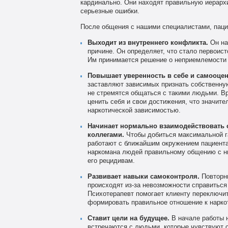
кардинально. Они находят правильную иерархи
серьезные ошибки.
После общения с нашими специалистами, паци
Выходит из внутреннего конфликта.
Он нач
причине. Он определяет, что стало первоист
Им принимается решение о неприемлемости 
Повышает уверенность в себе и самооцен
заставляют зависимых признать собственну
не стремятся общаться с такими людьми. Вр
ценить себя и свои достижения, что значите
наркотической зависимостью.
Начинает нормально взаимодействовать с
коллегами.
Чтобы добиться максимальной г
работают с ближайшим окружением пациента.
наркомана людей правильному общению с ни
его рецидивам.
Развивает навыки самоконтроля.
Повторны
происходят из-за невозможности справитьс
Психотерапевт помогает клиенту переключит
формировать правильное отношение к нарко
Ставит цели на будущее.
В начале работы 
встречаются с людьми, которые чувствуют с