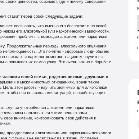
ю своих ценностей, осознают, где и почему совершали
Р
ент ставит перед собой следующие задачи:
инает осознавать, что именно его беспокоит и по какой
очником его алкогольной или наркотической зависимости.
решения проблемы с помощью алкоголя или наркотиков.
ку.
Продолжительные периоды алкогольного опьянения
О
ю неполноценность. Это понятно - здоровые люди обычно
ач-психолог и нарколог помогают пациенту научиться
льно повышает их самооценку. Это очень важно в борьбе с
 членами своей семьи, родственниками, друзьями и
армонии в межличностных отношениях, врачи также
 Цель этой работы - научить значимых для алкоголика/
м, чтобы они не создавали ситуаций, способствующих
е случаи употребления алкоголя или наркотиков
В
я с желанием пользоваться этими веществами.
ь свое внимание, контролировать свои действия и
тикам.
над преодолением алкоголизма или наркомании психологи
ебя пустыми и не видят смысла в жизни. Исследуя